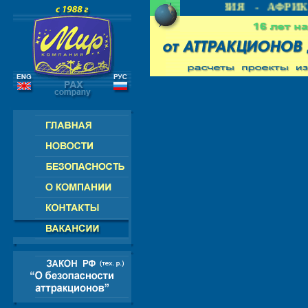
 СНГ - ЕВРОПА - АМЕРИКА - АЗИЯ - АФРИКА