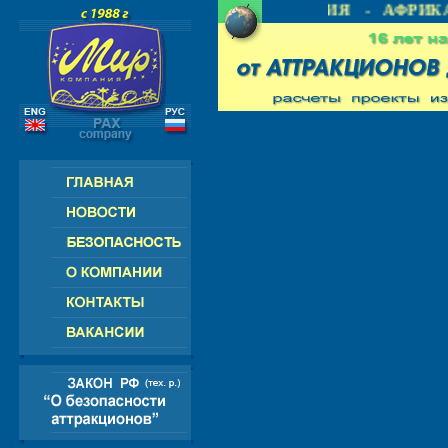
 СНГ - ЕВРОПА - АМЕРИКА - АЗИЯ - АФРИКА