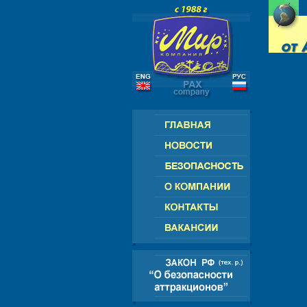
А
РОССИЯ - СНГ - ЕВРОПА - АМ