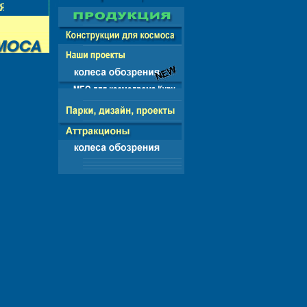
 - СНГ - ЕВРОПА - АМЕРИКА - АЗИЯ - АФРИ