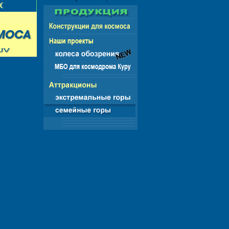
НГ - ЕВРОПА - АМЕРИКА - АЗИЯ - АФРИКА