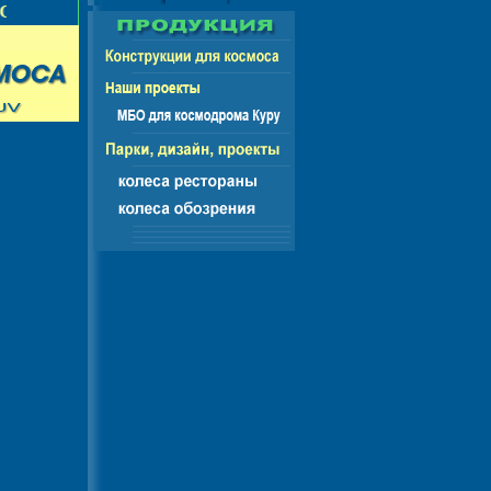
НГ - ЕВРОПА - АМЕРИКА - АЗИЯ - АФРИКА