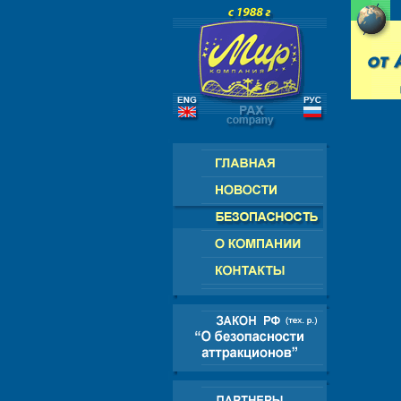
РОССИЯ - СНГ - ЕВРОПА - АМЕРИК