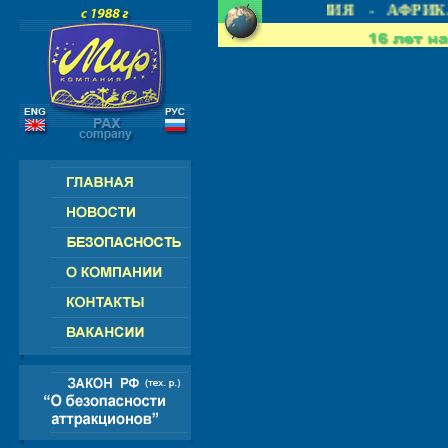
 СНГ - ЕВРОПА - АМЕРИКА - АЗИЯ - АФРИКА