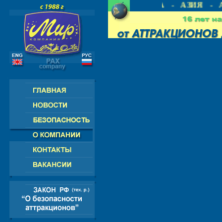
СИЯ - СНГ - ЕВРОПА - АМЕРИКА - АЗИЯ - А