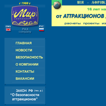
 СНГ - ЕВРОПА - АМЕРИКА - АЗИЯ - АФРИКА