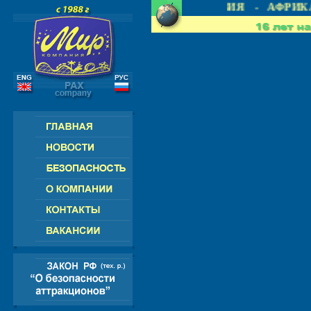
 СНГ - ЕВРОПА - АМЕРИКА - АЗИЯ - АФРИКА