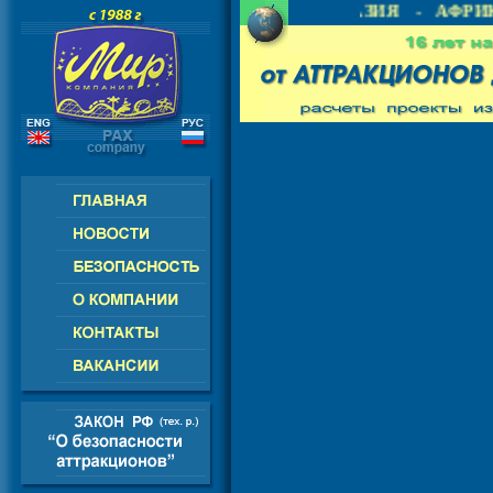
- СНГ - ЕВРОПА - АМЕРИКА - АЗИЯ - АФРИК