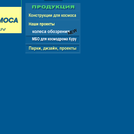
СНГ - ЕВРОПА - АМЕРИКА - АЗИЯ - АФРИКА