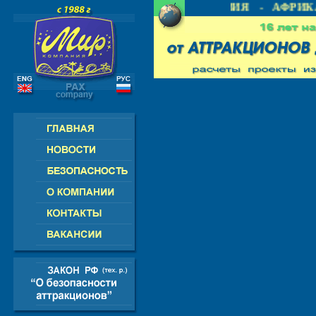
 СНГ - ЕВРОПА - АМЕРИКА - АЗИЯ - АФРИКА