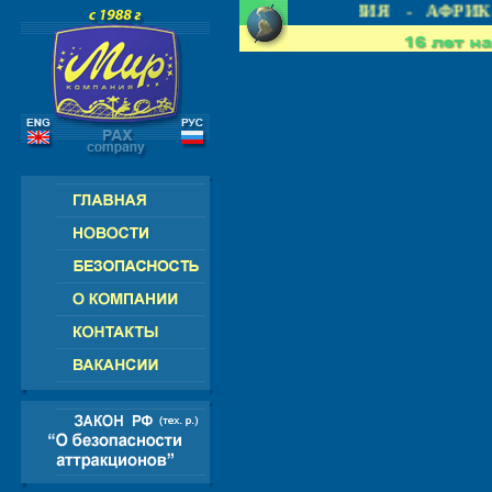
 СНГ - ЕВРОПА - АМЕРИКА - АЗИЯ - АФРИКА