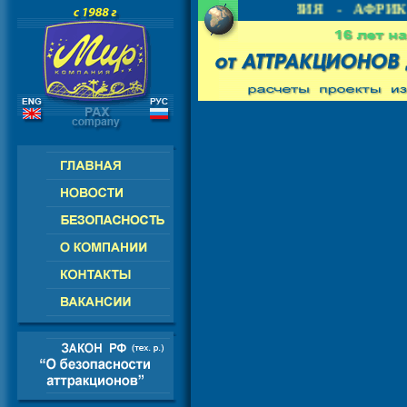
 СНГ - ЕВРОПА - АМЕРИКА - АЗИЯ - АФРИКА