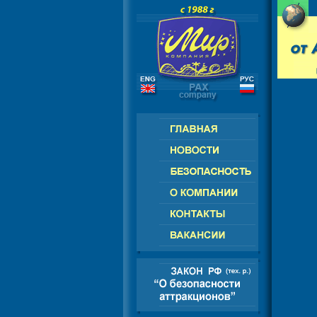
РОССИЯ - СНГ - ЕВРОПА - АМЕРИК