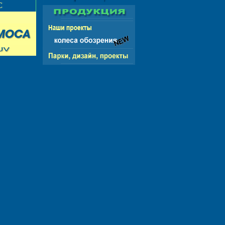
НГ - ЕВРОПА - АМЕРИКА - АЗИЯ - АФРИКА