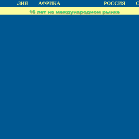
А - АЗИЯ - АФРИКА
РОССИЯ - С