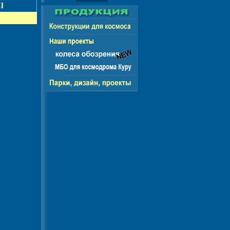
НГ - ЕВРОПА - АМЕРИКА - АЗИЯ - АФРИКА