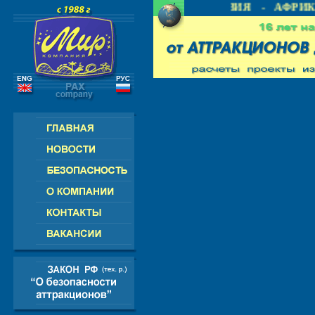
- СНГ - ЕВРОПА - АМЕРИКА - АЗИЯ - АФРИКА