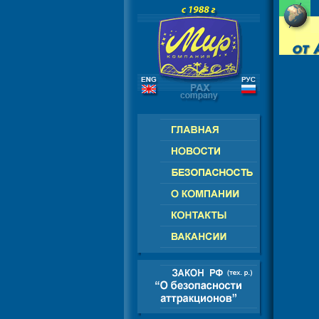
РОССИЯ - СНГ - ЕВРОПА - АМЕРИК