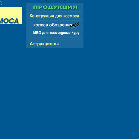
НГ - ЕВРОПА - АМЕРИКА - АЗИЯ - АФРИКА