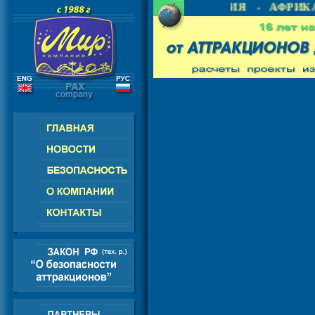
 СНГ - ЕВРОПА - АМЕРИКА - АЗИЯ - АФРИКА