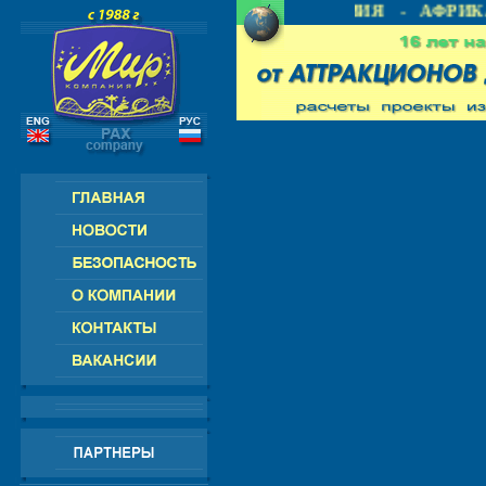
 СНГ - ЕВРОПА - АМЕРИКА - АЗИЯ - АФРИКА