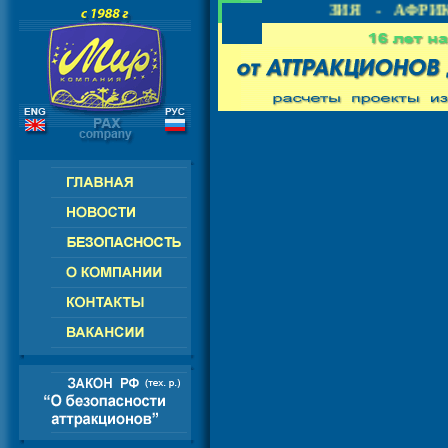
- СНГ - ЕВРОПА - АМЕРИКА - АЗИЯ - АФРИК