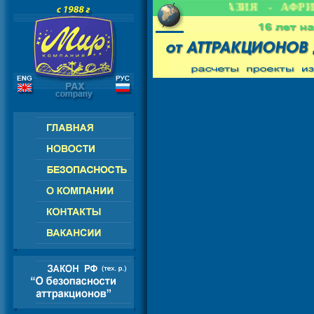
 - СНГ - ЕВРОПА - АМЕРИКА - АЗИЯ - АФРИК