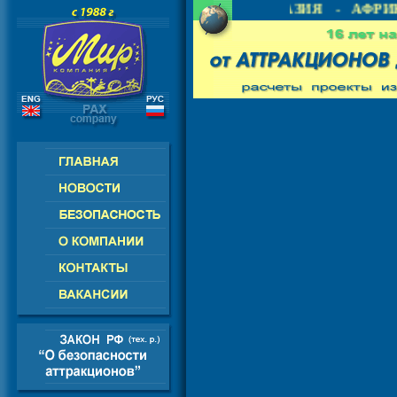
- СНГ - ЕВРОПА - АМЕРИКА - АЗИЯ - АФРИК