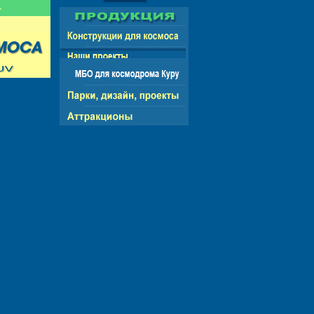
 СНГ - ЕВРОПА - АМЕРИКА - АЗИЯ - АФРИКА