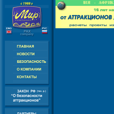
 СНГ - ЕВРОПА - АМЕРИКА - АЗИЯ - АФРИКА