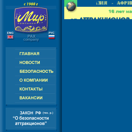
- СНГ - ЕВРОПА - АМЕРИКА - АЗИЯ - АФРИК