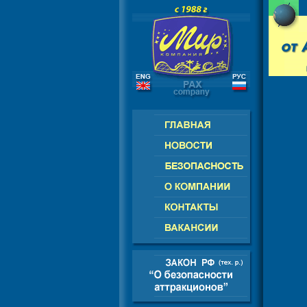
РОССИЯ - СНГ - ЕВРОПА - АМЕРИК