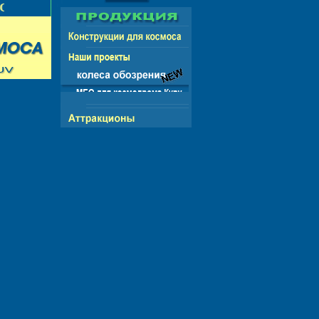
НГ - ЕВРОПА - АМЕРИКА - АЗИЯ - АФРИКА