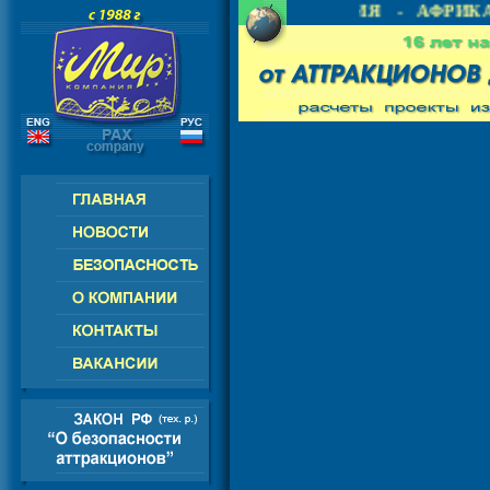
 СНГ - ЕВРОПА - АМЕРИКА - АЗИЯ - АФРИКА