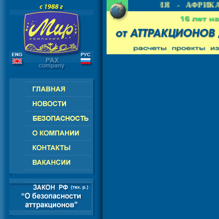
 СНГ - ЕВРОПА - АМЕРИКА - АЗИЯ - АФРИКА