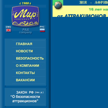
- СНГ - ЕВРОПА - АМЕРИКА - АЗИЯ - АФРИК