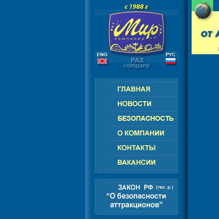
РОССИЯ - СНГ - ЕВРОПА - АМЕРИК