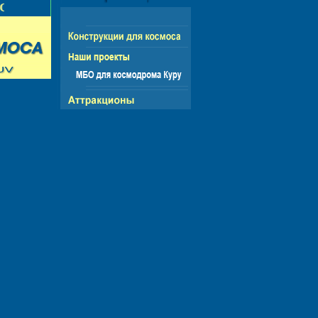
НГ - ЕВРОПА - АМЕРИКА - АЗИЯ - АФРИКА