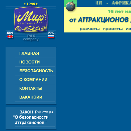
 СНГ - ЕВРОПА - АМЕРИКА - АЗИЯ - АФРИКА