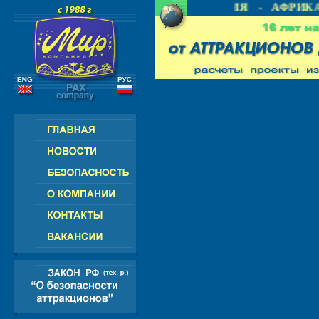
 СНГ - ЕВРОПА - АМЕРИКА - АЗИЯ - АФРИКА