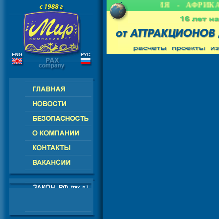
 СНГ - ЕВРОПА - АМЕРИКА - АЗИЯ - АФРИКА