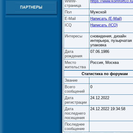
WWW-
https://www.komfort03.ru
страница
Пол
Мужской
E-Mail
Написать (E-Mail)
ICQ
Написать (ICQ)
Интересы
сновидения, дизайн
интерьера, пузырчатая
упаковка
Дата
07.06.1986
рождения
Место
Россия, Москва
жительства
Статистика по форумам
Звание
Всего
0
сообщений
Дата
24.12.2022
регистрации
Дата
24.12.2022 19:34:58
последнего
посещения
Последнее
сообщение