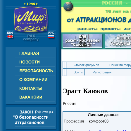
РОССИЯ - С
Список форумов
Поиск по фор
Войти
Регистрация
Эраст Каюков
Россия
Личные данные
Профессия
комфорт03