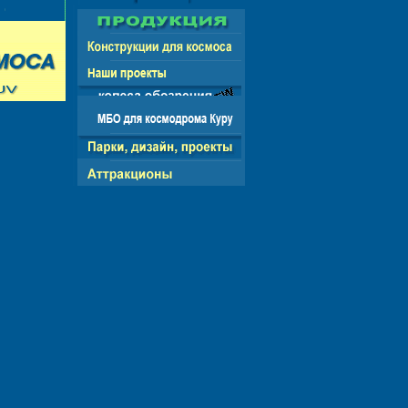
СНГ - ЕВРОПА - АМЕРИКА - АЗИЯ - АФРИКА